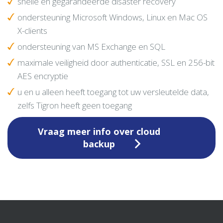
snelle en gegarandeerde disaster recovery
ondersteuning Microsoft Windows, Linux en Mac OS
X-clients
ondersteuning van MS Exchange en SQL
maximale veiligheid door authenticatie, SSL en 256-bit
AES encryptie
u en u alleen heeft toegang tot uw versleutelde data,
zelfs Tigron heeft geen toegang
Vraag meer info over cloud
backup