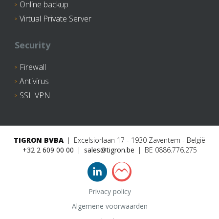
Online backup
Virtual Private Server
Security
Firewall
Antivirus
SSL VPN
TIGRON BVBA
Excelsiorlaan 17 - 1930 Zaventem - België
+32 2 609 00 00
sales@tigron.be
BE 0886.776.275
Privacy policy
Algemene voorwaarden