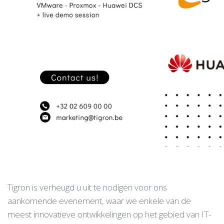
Tigron is verheugd u uit te nodigen voor ons
aankomende evenement, waar we enkele van de
meest innovatieve ontwikkelingen op het gebied van IT-