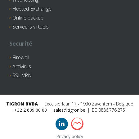
Hosted Exchange
Online backup
Serveurs virtuels
Securité
Firewall
Antivirus
SSL VPN
TIGRON BVBA
Excelsiorlaan 17 - 1930 Zaventem - Belgique
+32 2 609 00 00
sales@tigron.be
BE 0886.776.275
Privacy policy